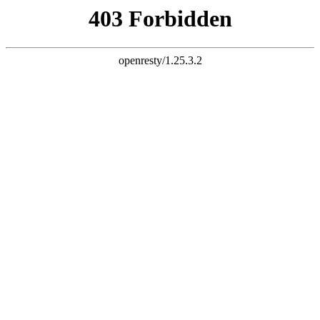
k8尊龙
www.shitouposuiji.cn官网首页
网站首页
企业查询
企业推广
企业招聘
www.shitouposuiji.cn官网首页
Site Introduction