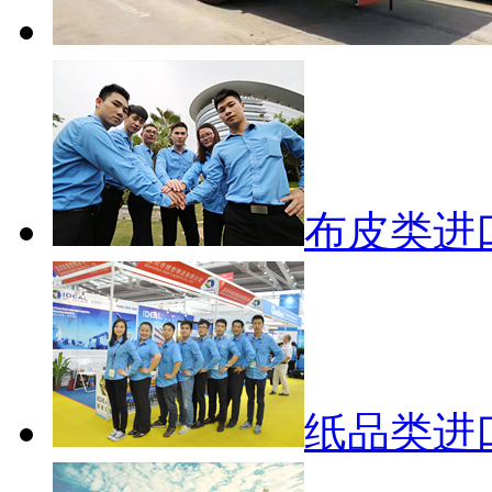
布皮类进
纸品类进