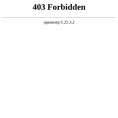
k8尊龙
www.shitouposuiji.cn官网首页
网站首页
企业查询
企业推广
企业招聘
www.shitouposuiji.cn官网首页
Site Introduction