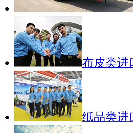
布皮类进
纸品类进