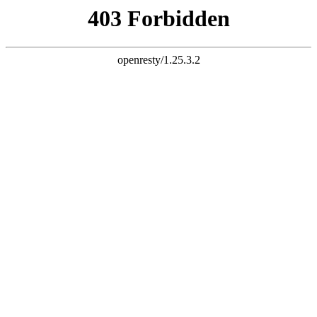
k8尊龙
www.shitouposuiji.cn官网首页
网站首页
企业查询
企业推广
企业招聘
www.shitouposuiji.cn官网首页
Site Introduction